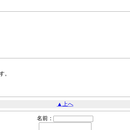
す。
▲上へ
名前：