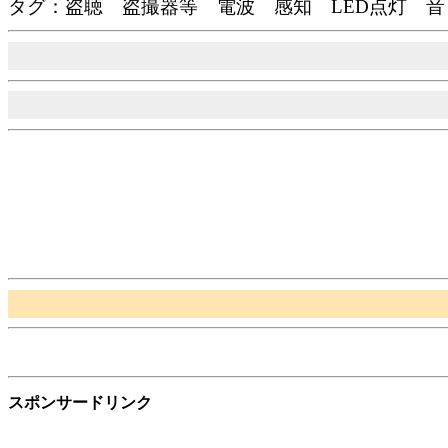
タグ：盗聴 盗撮器等 電波 感知 LED点灯 音
スポンサードリンク